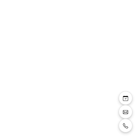
Samantha — robe
longue fourreau col
bardot drapés fente