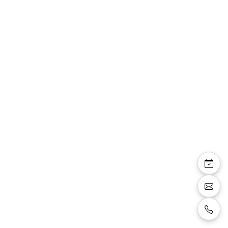
Sania sandales brides
talon bloc confortable
7-8 cm
Sandales à brides, bout carré, talon bloc très