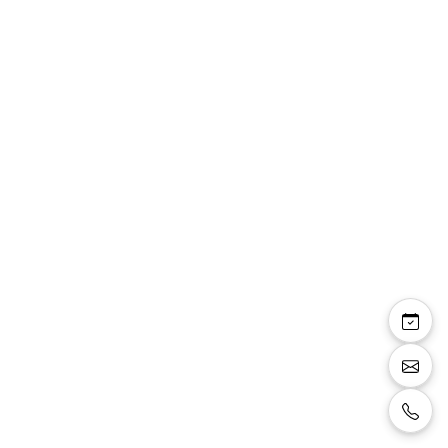
Scarlett — robe courte
tulle souple décolleté
V épaulettes froncées
Robe courte en tulle souple, décolleté en V
devant et petites épaulettes froncée, taille
froncée, jupe fluide, couleur blanc cassé.