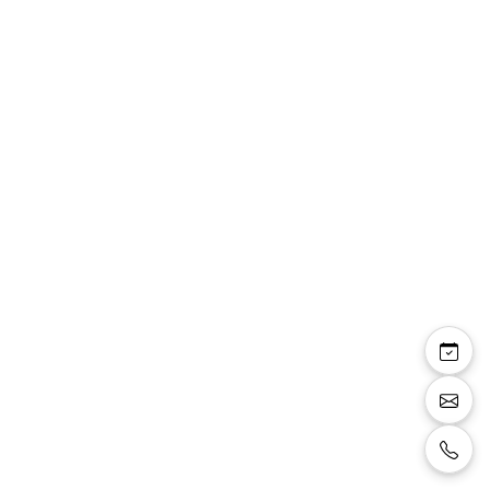
Sharon — robe longue
fourreau bustier corset
tulle pailleté