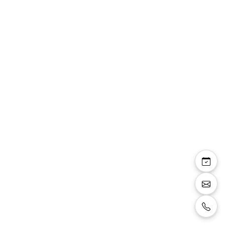
Sylviana — robe de
mariée longue bustier