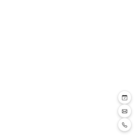
Vanessa robe cocktail
boléro mousseline
strass