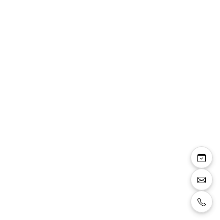
Veste costume
481101/34 bleu canard
Veste de costume couleur bleu, bleu canard,
coupe 13432