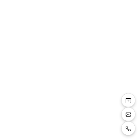
Veste costume
481101/34 bleu canard
Veste de costume couleur bleu, bleu canard,
coupe 13432