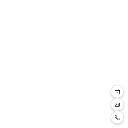
Veste costume
491208/33 bleu roi