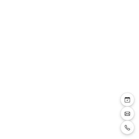
Veste Jean cintrée col
châle
Veste cintrée au tissus mat dotée d'un bouton
à l’avant et d'un col châle. Le bas des manches
est composé de boutonnières, d'une poche-