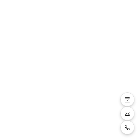
Veste Lauranne col
mao bouton doré
Veste courte manches longues, col mao avec
bouton, fermeture et bouton doré, couleur
rouge fushia, marque Linea Raffaelli.