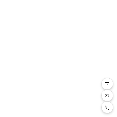
Veste smoking
471201/33
Veste de smoking couleur bleu marine avec
col tailleur en satin noir, bouton devant et
manches en satin noir, détails poches en