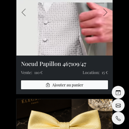
Image précédente
Image suiv
Noeud Papillon 467109/47
Vente:
110 €
Location:
15 €
Ajouter au panier