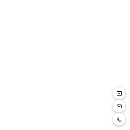
Alina — sandales
compensées brides
strass talon pailleté
Sandales compensée, brides sur les orteilles