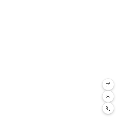
Alina — sandales
compensées brides
strass talon pailleté
Sandales compensée, brides sur les orteilles