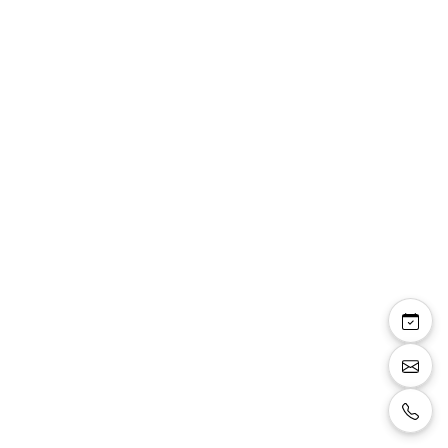
Céline — sandales
bride talon fin 8 cm
effet transparence et
miroir argenté
Sandales à bride, talon fin 8 cm, effet de
transparence sur le pied confortable, blanc.