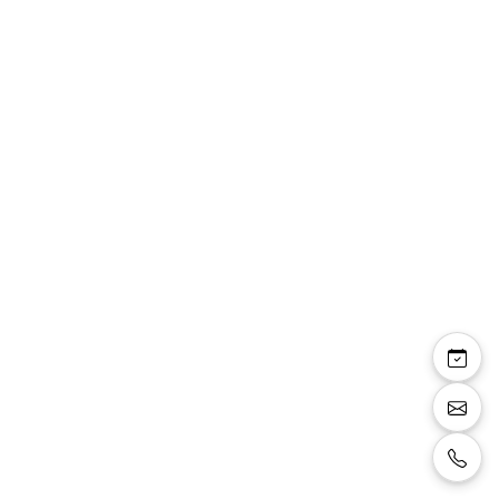
Céline — sandales
bride talon fin 8 cm
effet transparence et
miroir argenté
Sandales à bride, talon fin 8 cm, effet de
transparence sur le pied confortable, blanc.