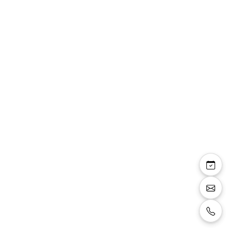
Jupon R11-220 un
cerceau avec sur-jupe
Jupon un cerceau, Ceinture élastique, Avec
Surjupe, circonférence 220cm.
Taille:
L
Couleur:
ivoire