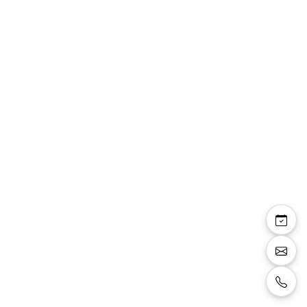
Jupon R11-220 un
cerceau avec sur-jupe
Jupon un cerceau, Ceinture élastique, Avec
Surjupe, circonférence 220cm.
Size:
L
Color:
ivoire