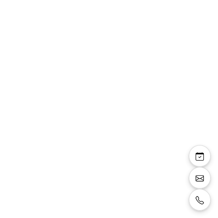
Lara ensemble Linea
Raffaelli veste courte
manches 3/4 et robe
droite fleurie