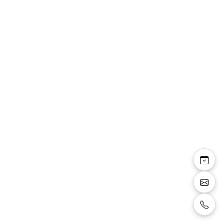
Sandales talon carré 6
cm daim et simili cuir
effet écailles
Sandales avec talon carré de 6 cm, mélange