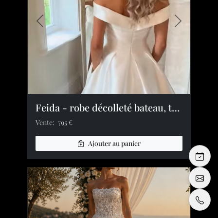
Image précédente
Image suiv
Feida - robe décolleté bateau, taille plissée, fente satin
Vente:
795 €
Ajouter au panier