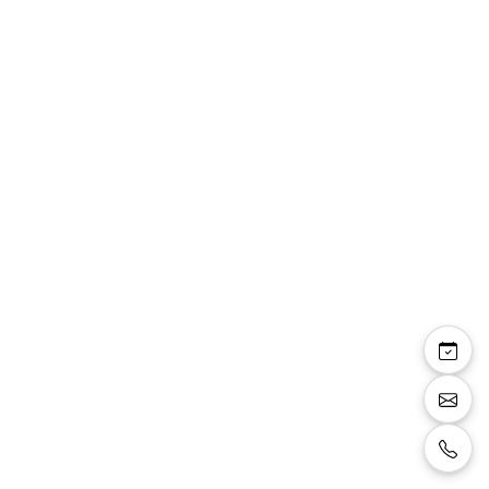
Chaussures vernies
EL0671 Noir
Chaussures pour homme vernies noires,
lacets noirs, semelle souple en caoutchouc
très confortable.