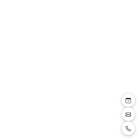
Sandales talon carré 6
cm daim et simili cuir
effet écailles
Sandales avec talon carré de 6 cm, mélange