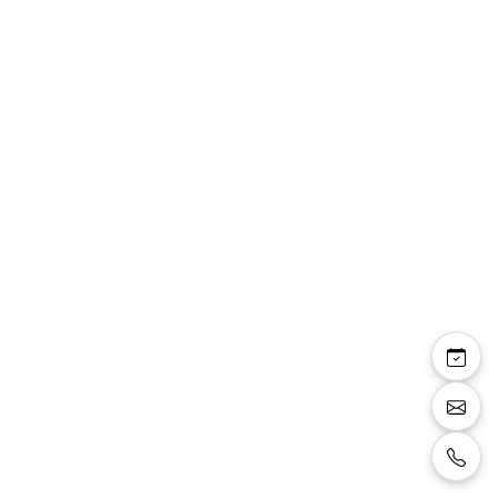
Amélia — robe de
mariée longue dentelle