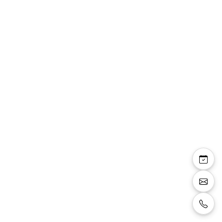
Chemise Olymp col
italien 02546400
Chemise Luxor comfort fit col italien