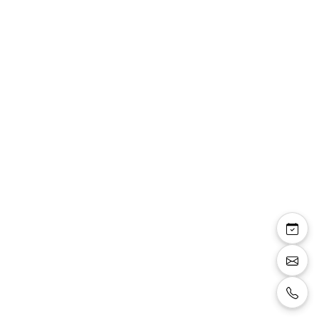
Jupon R9-270 deux
cerceaux avec volant
et surjupe
Jupon deux cerceaux, Ceinture élastique,
Avec un Volant et une Surjupe, circonférence
270cm.