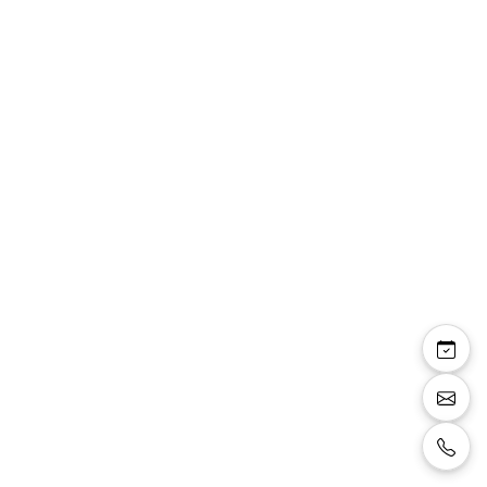
Alina — sandales
compensées brides
strass talon pailleté
Sandales compensée, brides sur les orteilles