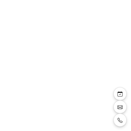
Amalia
Sandale à bride, talon carré 8 cm et 2 cm de
plateforme, paillettes et motifs, couleur
dorée.