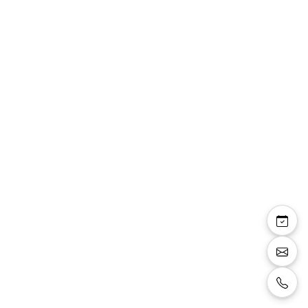
Ambre — robe
cocktail courte jupe
plissée ceinture perles