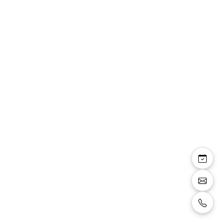
Anathilde — escarpins
pailletés talon carré 8
cm
Escarpins bout rond talon carré, pailleté
rose, talon 8 cm