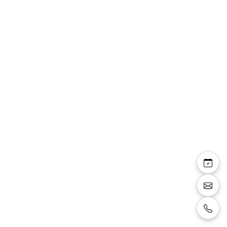
Ashley — robe longue
droite décolleté V
croisé manches
papillon