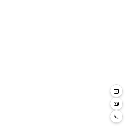
Beryn — robe
longueur 3/4 cache
cœur manches longues