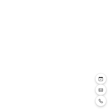
Brittany — robe
longue bustier
dentelle et tulle avec
strass argentés
Robe longue, bustier avec détails de dentelle
sur fond nude, strass argentés, jupe en tulle,