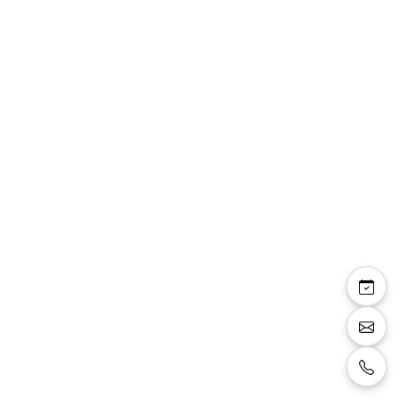
Céline — sandales
bride talon fin 8 cm
effet transparence et
miroir argenté
Sandales à bride, talon fin 8 cm, effet de
transparence sur le pied confortable, couleur