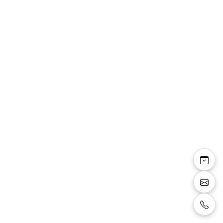
Céline — sandales
bride talon fin 8 cm
effet transparence et
miroir argenté
Sandales à bride, talon fin 8 cm, effet de
transparence sur le pied confortable, couleur