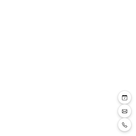
Chaussures classiques
EL0661 Noir
Chaussures pour homme classique en
synthétique noir, lacets noirs, semelle souple
en caoutchouc très confortable.
Size:
40
Color:
noir