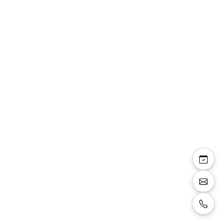
Chaussures classiques
EL0803 Noir
Chaussures pour homme classique en
synthétique noir, lacets noirs, semelle souple
en caoutchouc très confortable.
Size:
46
Color:
noir