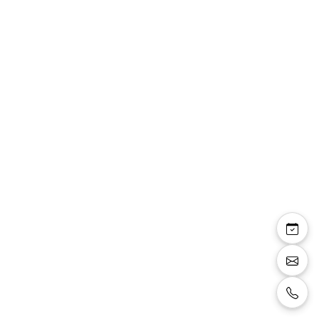
Chemise Garçon de
cérémonie col cassé
Manches longues. Boutons non apparents.
Col avec pointes cassées. La chemise enfant
idéale pour les grandes occasions comme un