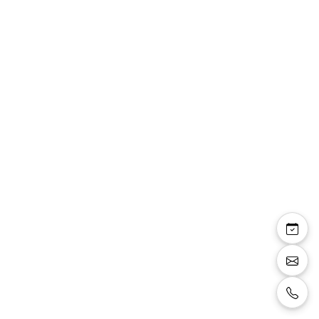
Claude — robe courte
bustier satin et
dentelle avec boléro