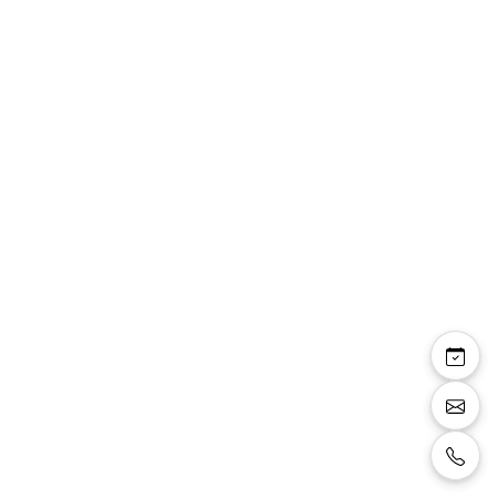
Courtney — robe
longue forme fourreau
bustier épaules