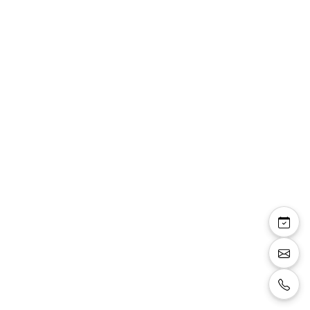
Elvie — sandales
compensées daim noir
strass talon 4 cm
Sandales compensées façon daim noir avec
strass noirs sur la bride avant, talon 4 cm