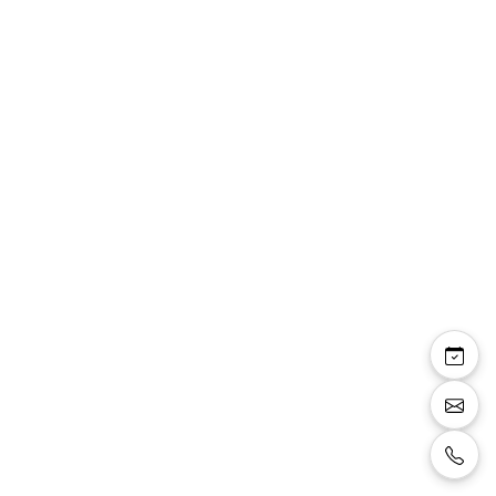
Elvie — sandales
compensées daim noir
strass talon 4 cm
Sandales compensées façon daim noir avec
strass noirs sur la bride avant, talon 4 cm