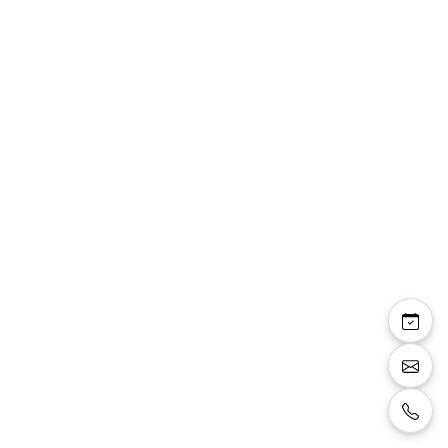
Forza — robe de
mariée bohème