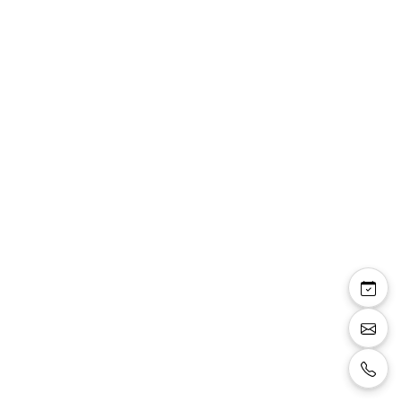
Framboise
Robe coupe droite, boléro en mousseline
imprimée, manches fendues avec détails de