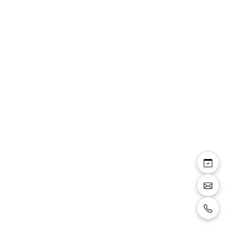
Previous image
Next i
Gants G-93
Mitaine de mariée, longueur en dessous du
coude, dentelle avec sequins transparents et