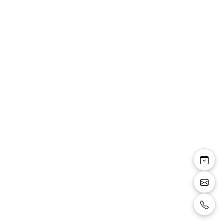
Gilet 481101/34 coupe
A10 bleu pétrole
Gilet couleur bleu pétrole coupe A10 tissu
481101/34