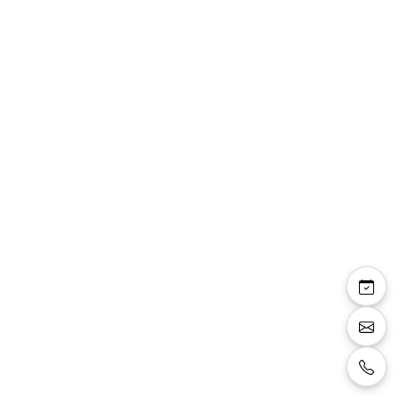
Gilet costume
487201/62
Gilet de costume dans le tissu 487201/62.