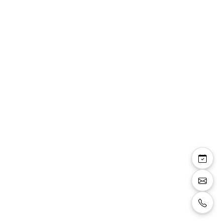
Joalice
Sandale à brides multicolores talon et
plateforme dorée. Talon de 8 cm et
plateforme à l'avant du pied de 2 cm.
Size:
39
Color:
multicouleur
Sale:
58 €