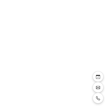
Lise-Marie —
escarpins bout rond
talon fin noir pailleté
strass
Escarpins bout rond talon fin, noir pailleté et
strass noirs, talon 6 cm.